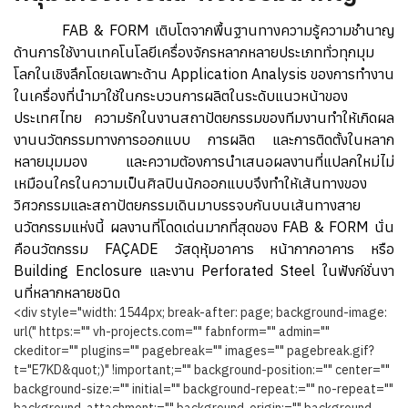
FAB & FORM เติบโตจากพื้นฐานทางความรู้ความชำนาญ
ด้านการใช้งานเทคโนโลยีเครื่องจักรหลากหลายประเภททั่วทุกมุม
โลกในเชิงลึกโดยเฉพาะด้าน Application Analysis ของการทำงาน
ในเครื่องที่นำมาใช้ในกระบวนการผลิตในระดับแนวหน้าของ
ประเทศไทย ความรักในงานสถาปัตยกรรมของทีมงานทำให้เกิดผล
งานนวัตกรรมทางการออกแบบ การผลิต และการติดตั้งในหลาก
หลายมุมมอง และความต้องการนำเสนอผลงานที่แปลกใหม่ไม่
เหมือนใครในความเป็นศิลปินนักออกแบบจึงทำให้เส้นทางของ
วิศวกรรมและสถาปัตยกรรมเดินมาบรรจบกันบนเส้นทางสาย
นวัตกรรมแห่งนี้ ผลงานที่โดดเด่นมากที่สุดของ FAB & FORM นั่น
คือนวัตกรรม FAÇADE วัสดุหุ้มอาคาร หน้ากากอาคาร หรือ
Building Enclosure และงาน Perforated Steel ในฟังก์ชั่นงา
นที่หลากหลายชนิด
<div style="width: 1544px; break-after: page; background-image:
url(" https:="" vh-projects.com="" fabnform="" admin=""
ckeditor="" plugins="" pagebreak="" images="" pagebreak.gif?
t="E7KD&quot;)" !important;="" background-position:="" center=""
background-size:="" initial="" background-repeat:="" no-repeat=""
background-attachment:="" background-origin:="" background-